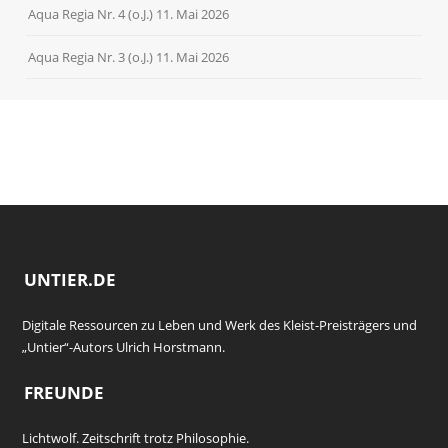
Aqua Regia Nr. 4 (o.J.)
11. Mai 2026
Aqua Regia Nr. 3 (o.J.)
11. Mai 2026
UNTIER.DE
Digitale Ressourcen zu Leben und Werk des Kleist-Preisträgers und
„Untier“-Autors Ulrich Horstmann.
FREUNDE
Lichtwolf. Zeitschrift trotz Philosophie.