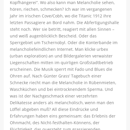
Kopfhängerei“. Wo also kann man Melancholie sehen,
hören, riechen, schmecken? Ich war im vergangenen
Jahr im irischen Cove/Cobh, wo die Titanic 1912 ihre
letzten Passagiere an Bord nahm. Die Abfertigungshalle
steht noch. Wer sie betritt, reagiert mit allen Sinnen –
und weiß augenblicklich Bescheid. Oder das
Sperrgebiet um Tschernobyl. Oder die Konterbande im
melancholiefeindlichen Internet. Man klicke urbex
(urban exploration) an und Bildergalerien verwaister
Liegenschaften mitten im quirligen Großstadtbetrieb
erscheinen. Die Musik sperrt mit Fado und Blues die
Ohren auf. Nach Günter Grass‘ Tagebuch einer
Schnecke riecht man die Melancholie in Rübenmieten,
Waschküchen und bei eintrocknendem Sperma. Und
was ist der Nachgeschmack einer verzehrten
Delikatesse anders als melancholisch, wenn man den
Löffel abgeben muß? All diese Eindrücke und
Erfahrungen haben eins gemeinsam: das Erlebnis der
Ohnmacht, des Nicht-festhalten-Könnens, der
Flüchtigkeit, das quersteht zum grassierenden