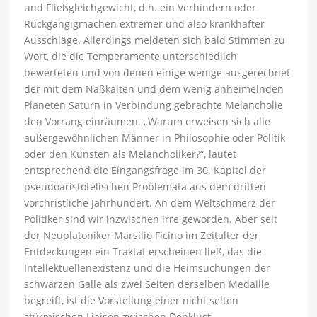
und Fließgleichgewicht, d.h. ein Verhindern oder
Rückgängigmachen extremer und also krankhafter
Ausschläge. Allerdings meldeten sich bald Stimmen zu
Wort, die die Temperamente unterschiedlich
bewerteten und von denen einige wenige ausgerechnet
der mit dem Naßkalten und dem wenig anheimelnden
Planeten Saturn in Verbindung gebrachte Melancholie
den Vorrang einräumen. „Warum erweisen sich alle
außergewöhnlichen Männer in Philosophie oder Politik
oder den Künsten als Melancholiker?“, lautet
entsprechend die Eingangsfrage im 30. Kapitel der
pseudoaristotelischen Problemata aus dem dritten
vorchristliche Jahrhundert. An dem Weltschmerz der
Politiker sind wir inzwischen irre geworden. Aber seit
der Neuplatoniker Marsilio Ficino im Zeitalter der
Entdeckungen ein Traktat erscheinen ließ, das die
Intellektuellenexistenz und die Heimsuchungen der
schwarzen Galle als zwei Seiten derselben Medaille
begreift, ist die Vorstellung einer nicht selten
stürmischen Liaison zwischen Denklust,