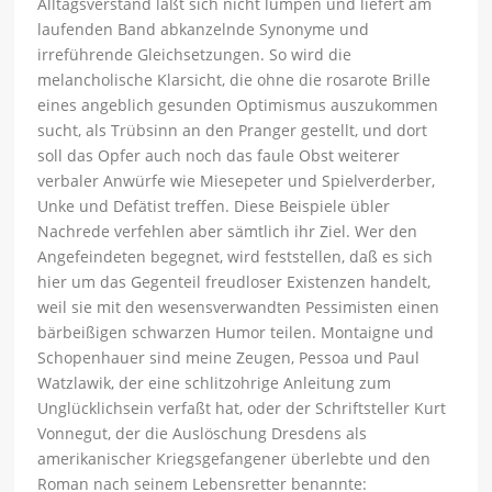
Alltagsverstand läßt sich nicht lumpen und liefert am
laufenden Band abkanzelnde Synonyme und
irreführende Gleichsetzungen. So wird die
melancholische Klarsicht, die ohne die rosarote Brille
eines angeblich gesunden Optimismus auszukommen
sucht, als Trübsinn an den Pranger gestellt, und dort
soll das Opfer auch noch das faule Obst weiterer
verbaler Anwürfe wie Miesepeter und Spielverderber,
Unke und Defätist treffen. Diese Beispiele übler
Nachrede verfehlen aber sämtlich ihr Ziel. Wer den
Angefeindeten begegnet, wird feststellen, daß es sich
hier um das Gegenteil freudloser Existenzen handelt,
weil sie mit den wesensverwandten Pessimisten einen
bärbeißigen schwarzen Humor teilen. Montaigne und
Schopenhauer sind meine Zeugen, Pessoa und Paul
Watzlawik, der eine schlitzohrige Anleitung zum
Unglücklichsein verfaßt hat, oder der Schriftsteller Kurt
Vonnegut, der die Auslöschung Dresdens als
amerikanischer Kriegsgefangener überlebte und den
Roman nach seinem Lebensretter benannte: