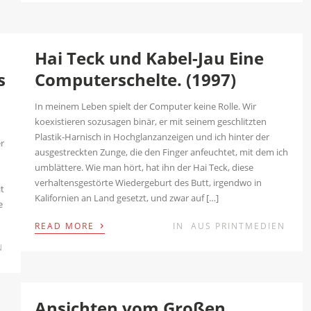
Hai Teck und Kabel-Jau Eine
s
Computerschelte. (1997)
In meinem Leben spielt der Computer keine Rolle. Wir
koexistieren sozusagen binär, er mit seinem geschlitzten
Plastik-Harnisch in Hochglanzanzeigen und ich hinter der
er
ausgestreckten Zunge, die den Finger anfeuchtet, mit dem ich
umblättere. Wie man hört, hat ihn der Hai Teck, diese
verhaltensgestörte Wiedergeburt des Butt, irgendwo in
it
Kalifornien an Land gesetzt, und zwar auf […]
e
›
READ MORE
IN
AUS PRINTMEDIEN
N
Ansichten vom Großen