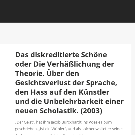
Das diskreditierte Schöne
oder Die Verhäßlichung der
Theorie. Über den
Gesichtsverlust der Sprache,
den Hass auf den Künstler
und die Unbelehrbarkeit einer
neuen Scholastik. (2003)
„Der Geist“, hat ihm Jacob Burckhardt ins Poesiealbum
geschrieben, „ist ein Wühler“, und als solcher waltet er seines