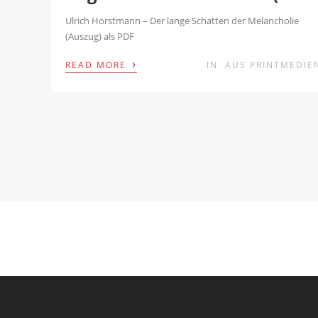
Ulrich Horstmann – Der lange Schatten der Melancholie
(Auszug) als PDF
›
READ MORE
IN
AUS PRINTMEDIE