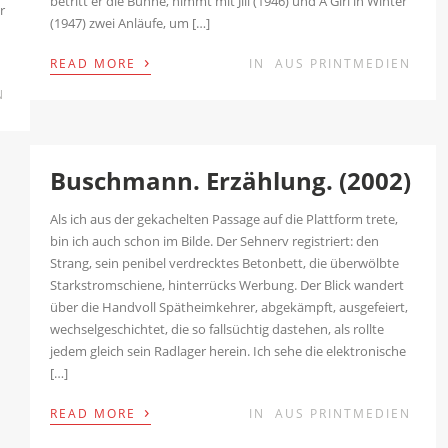
betritt er die Bühne, nimmt mit Jill (1946) und A Girl in Winter
r
(1947) zwei Anläufe, um […]
›
READ MORE
IN
AUS PRINTMEDIEN
N
Buschmann. Erzählung. (2002)
Als ich aus der gekachelten Passage auf die Plattform trete,
bin ich auch schon im Bilde. Der Sehnerv registriert: den
Strang, sein penibel verdrecktes Betonbett, die überwölbte
Starkstromschiene, hinterrücks Werbung. Der Blick wandert
über die Handvoll Spätheimkehrer, abgekämpft, ausgefeiert,
wechselgeschichtet, die so fallsüchtig dastehen, als rollte
jedem gleich sein Radlager herein. Ich sehe die elektronische
[…]
›
READ MORE
IN
AUS PRINTMEDIEN