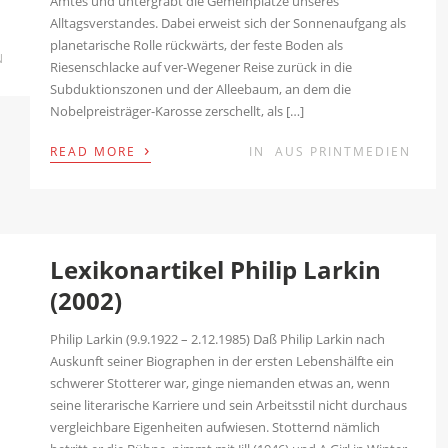
Amtes und untergräbt die Gemeinplätze unseres
Alltagsverstandes. Dabei erweist sich der Sonnenaufgang als
planetarische Rolle rückwärts, der feste Boden als
N
Riesenschlacke auf ver-Wegener Reise zurück in die
Subduktionszonen und der Alleebaum, an dem die
Nobelpreisträger-Karosse zerschellt, als […]
›
READ MORE
IN
AUS PRINTMEDIEN
Lexikonartikel Philip Larkin
(2002)
Philip Larkin (9.9.1922 – 2.12.1985) Daß Philip Larkin nach
Auskunft seiner Biographen in der ersten Lebenshälfte ein
schwerer Stotterer war, ginge niemanden etwas an, wenn
seine literarische Karriere und sein Arbeitsstil nicht durchaus
vergleichbare Eigenheiten aufwiesen. Stotternd nämlich