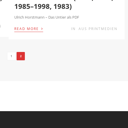
1985–1998, 1983)
Ulrich Horstmann – Das Untier als PDF
N
›
READ MORE
IN
AUS PRINTMEDIEN
1
2