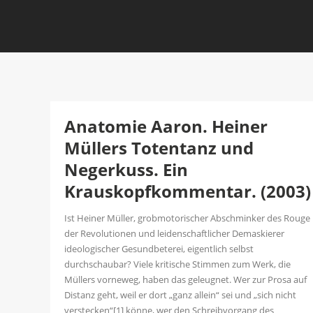
Anatomie Aaron. Heiner
Müllers Totentanz und
Negerkuss. Ein
Krauskopfkommentar. (2003)
Ist Heiner Müller, grobmotorischer Abschminker des Rouge
der Revolutionen und leidenschaftlicher Demaskierer
ideologischer Gesundbeterei, eigentlich selbst
durchschaubar? Viele kritische Stimmen zum Werk, die
Müllers vorneweg, haben das geleugnet. Wer zur Prosa auf
Distanz geht, weil er dort „ganz allein“ sei und „sich nicht
verstecken“[1] könne, wer den Schreibvorgang des