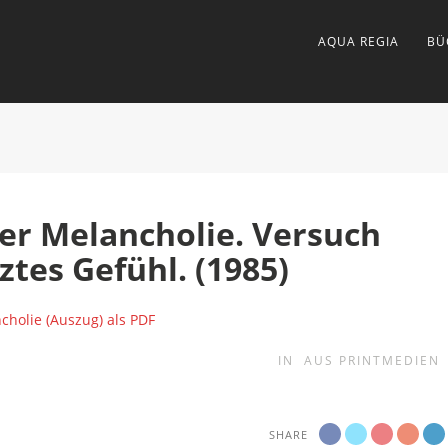
AQUA REGIA
BÜ
er Melancholie. Versuch
tes Gefühl. (1985)
cholie (Auszug) als PDF
IN
AUS PRINTMEDIEN
SHARE