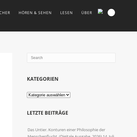
CHER
HÖREN & SEHEN
LESEN
ÜBER
KATEGORIEN
Kategorien
LETZTE BEITRÄGE
Das Untier. Konturen einer Philosophie der
Menschenflucht. (Digitale Ausgabe, 2026)
14. Juli