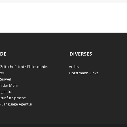
DE
DIVERSES
 Zeitschrift trotz Philosophie.
Archiv
ker
Horstmann-Links
Sinwel
n der Mehr
agentur
tur für Sprache
e Language Agentur