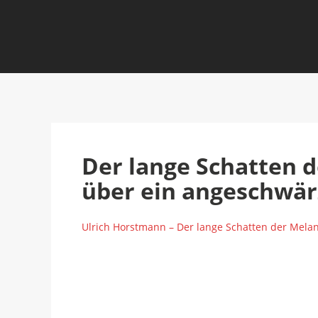
Der lange Schatten d
über ein angeschwärz
Ulrich Horstmann – Der lange Schatten der Melan