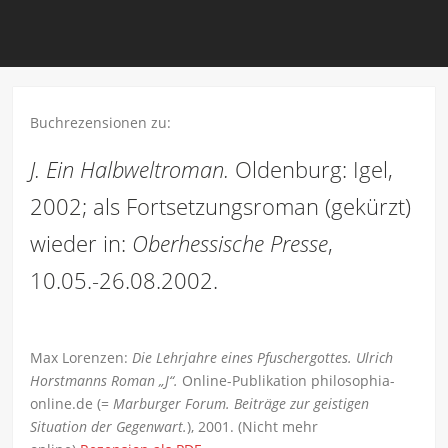
Buchrezensionen zu:
J. Ein Halbweltroman.
Oldenburg: Igel,
2002; als Fortsetzungsroman (gekürzt)
wieder in:
Oberhessische Presse
,
10.05.-26.08.2002.
Max Lorenzen:
Die Lehrjahre eines Pfuschergottes. Ulrich
Horstmanns Roman „J“.
Online-Publikation philosophia-
online.de (=
Marburger Forum. Beiträge zur geistigen
Situation der Gegenwart.
), 2001. (Nicht mehr