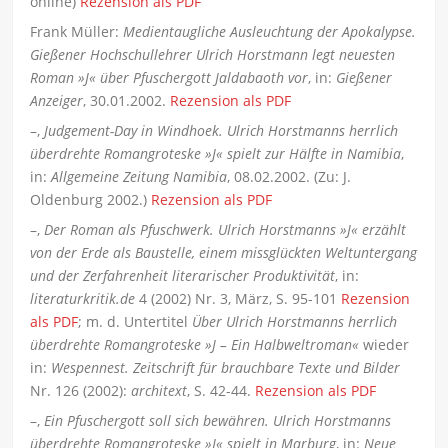
online)
Rezension als PDF
Frank Müller:
Medientaugliche Ausleuchtung der Apokalypse.
Gießener Hochschullehrer Ulrich Horstmann legt neuesten
Roman »J« über Pfuschergott Jaldabaoth vor
, in:
Gießener
Anzeiger
, 30.01.2002.
Rezension als PDF
–,
Judgement-Day in Windhoek. Ulrich Horstmanns herrlich
überdrehte Romangroteske »J« spielt zur Hälfte in Namibia
,
in:
Allgemeine Zeitung Namibia
, 08.02.2002. (Zu: J.
Oldenburg 2002.)
Rezension als PDF
–,
Der Roman als Pfuschwerk. Ulrich Horstmanns »J« erzählt
von der Erde als Baustelle, einem missglückten Weltuntergang
und der Zerfahrenheit literarischer Produktivität
, in:
literaturkritik.de
4 (2002) Nr. 3, März, S. 95-101
Rezension
als PDF
; m. d. Untertitel
Über Ulrich Horstmanns herrlich
überdrehte Romangroteske »J – Ein Halbweltroman«
wieder
in:
Wespennest. Zeitschrift für brauchbare Texte und Bilder
Nr. 126 (2002):
architext
, S. 42-44.
Rezension als PDF
–,
Ein Pfuschergott soll sich bewähren. Ulrich Horstmanns
überdrehte Romangroteske »J« spielt in Marburg
, in:
Neue