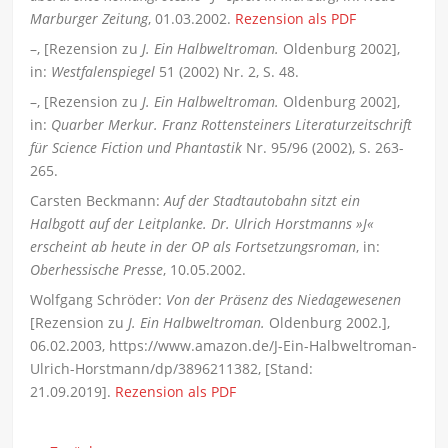
Marburger Zeitung
, 01.03.2002.
Rezension als PDF
–, [Rezension zu
J. Ein Halbweltroman.
Oldenburg 2002],
in:
Westfalenspiegel
51 (2002) Nr. 2, S. 48.
–, [Rezension zu
J. Ein Halbweltroman.
Oldenburg 2002],
in:
Quarber Merkur. Franz Rottensteiners Literaturzeitschrift
für Science Fiction und Phantastik
Nr. 95/96 (2002), S. 263-
265.
Carsten Beckmann:
Auf der Stadtautobahn sitzt ein
Halbgott auf der Leitplanke. Dr. Ulrich Horstmanns »J«
erscheint ab heute in der OP als Fortsetzungsroman
, in:
Oberhessische Presse
, 10.05.2002.
Wolfgang Schröder:
Von der Präsenz des Niedagewesenen
[Rezension zu
J. Ein Halbweltroman.
Oldenburg 2002.],
06.02.2003, https://www.amazon.de/J-Ein-Halbweltroman-
Ulrich-Horstmann/dp/3896211382, [Stand:
21.09.2019].
Rezension als PDF