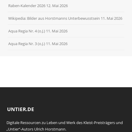
Raben-Kalender 2026
12. Mai 2026
Wikipedia: Bilder aus Horstmanns Unterbewusstsein
11. Mai 2026
Aqua Regia Nr. 4 (o.J.)
11. Mai 2026
Aqua Regia Nr. 3 (o.J.)
11. Mai 2026
UNTIER.DE
Digitale Ressourcen zu Leben und Werk des Kleist-Preisträgers und
„Untier“-Autors Ulrich Horstmann.