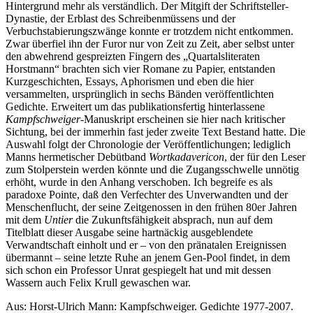
Hintergrund mehr als verständlich. Der Mitgift der Schriftsteller-
Dynastie, der Erblast des Schreibenmüssens und der
Verbuchstabierungszwänge konnte er trotzdem nicht entkommen.
Zwar überfiel ihn der Furor nur von Zeit zu Zeit, aber selbst unter
den abwehrend gespreizten Fingern des „Quartalsliteraten
Horstmann“ brachten sich vier Romane zu Papier, entstanden
Kurzgeschichten, Essays, Aphorismen und eben die hier
versammelten, ursprünglich in sechs Bänden veröffentlichten
Gedichte. Erweitert um das publikationsfertig hinterlassene
Kampfschweiger
-Manuskript erscheinen sie hier nach kritischer
Sichtung, bei der immerhin fast jeder zweite Text Bestand hatte. Die
Auswahl folgt der Chronologie der Veröffentlichungen; lediglich
Manns hermetischer Debütband
Wortkadavericon
, der für den Leser
zum Stolperstein werden könnte und die Zugangsschwelle unnötig
erhöht, wurde in den Anhang verschoben. Ich begreife es als
paradoxe Pointe, daß den Verfechter des Unverwandten und der
Menschenflucht, der seine Zeitgenossen in den frühen 80er Jahren
mit dem
Untier
die Zukunftsfähigkeit absprach, nun auf dem
Titelblatt dieser Ausgabe seine hartnäckig ausgeblendete
Verwandtschaft einholt und er – von den pränatalen Ereignissen
übermannt – seine letzte Ruhe an jenem Gen-Pool findet, in dem
sich schon ein Professor Unrat gespiegelt hat und mit dessen
Wassern auch Felix Krull gewaschen war.
Aus: Horst-Ulrich Mann: Kampfschweiger. Gedichte 1977-2007.