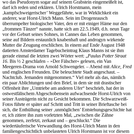
wo das Pseudonym sogar auf seinem Grabstein eingemeißelt ist,
darf ich reden und erklären. Ulrich Horstmann, mein
‚kampfschweigerischer’ Weggefährte, war in Wirklichkeit ein
anderer, war Horst-Ulrich Mann. Sein im Drogenrausch
überrumpelter biologischer Vater, den er mit einiger Häme nur den
„frommen Tänzer“ nannte, hatte sich am 22.5.1949, d.h. neun Tage
vor der Geburt seines Sohnes, in Cannes das Leben genommen,
seine auf Bildern erstaunlich knabenhaft und androgyn wirkende
Mutter die Zeugung erschlichen. In einem auf Ende August 1948
datierten Amsterdamer Tagebucheintrag Klaus Manns ist sie ihm
gerade einmal die letzten zwei Wörter wert: „
Paulus Potter Straat
16
. Bis ½ 2 geschlafen – »Der Fälscher« gelesen, ein Van
Meegeren-Drama von Arnold Schwengeler. – Abend mit
Alice, Fred
und englischen Freunden. Die beleuchtete Stadt angeschaut. –
Nachtclub. Jemanden mitgenommen.“ Viel mehr als das, nämlich
ein paar Ablichtungen und den Brief, in dem sie mit drastischer
Offenheit ihre „Umtriebe am anderen Ufer“ beschrieb, hat der in
ostwestfälischem Abgeschobensein aufwachsende Horst-Ulrich von
seiner Austrägerin nicht zu Gesicht bekommen. Die Schwarzweiß-
Fotos führte er später auf Schritt und Tritt in seiner Brieftasche bei
sich, die Enthüllung seiner ‚unmöglichen’ Entstehungsgeschichte hat
er, ich zitiere ihn zum vorletzten Mal, „zwischen die Zähne
genommen, zerfetzt, zerkaut und – geschluckt.“ Die
wiedertäuferische Verwandlung des Horst-Ulrich Mann in den
familiengeschichtlich unbelasteten Ulrich Horstmann ist vor diesem