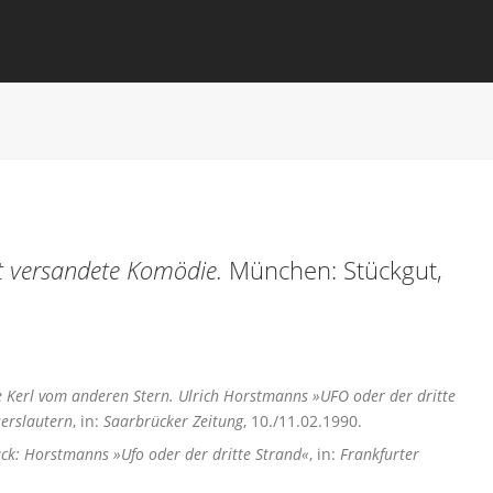
ht versandete Komödie.
München: Stückgut,
 Kerl vom anderen Stern. Ulrich Horstmanns »UFO oder der dritte
erslautern
, in:
Saarbrücker Zeitung
, 10./11.02.1990.
ck: Horstmanns »Ufo oder der dritte Strand«
, in:
Frankfurter