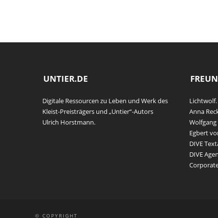
UNTIER.DE
FREUN
Digitale Ressourcen zu Leben und Werk des
Lichtwolf.
Kleist-Preisträgers und „Untier“-Autors
Anna Rec
Ulrich Horstmann.
Wolfgang 
Egbert vo
DIVE Text
DIVE Agen
Corporat
© COPYRIGHT