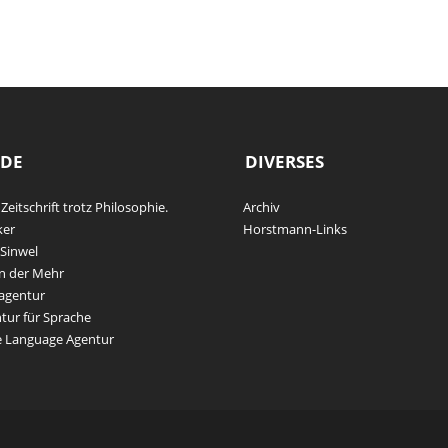
DE
DIVERSES
 Zeitschrift trotz Philosophie.
Archiv
ker
Horstmann-Links
Sinwel
n der Mehr
agentur
tur für Sprache
e Language Agentur