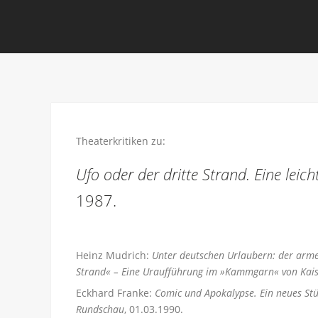
Theaterkritiken zu:
Ufo oder der dritte Strand. Eine leic
1987.
Heinz Mudrich:
Unter deutschen Urlaubern: der arme
Strand« – Eine Uraufführung im »Kammgarn« von Kais
Eckhard Franke:
Comic und Apokalypse. Ein neues Stü
Rundschau
, 01.03.1990.