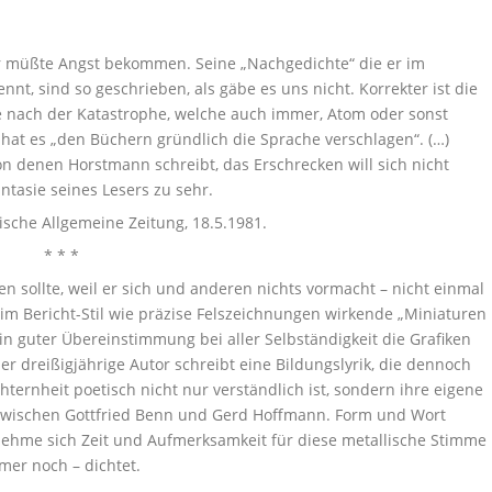
r müßte Angst bekommen. Seine „Nachgedichte“ die er im
nt, sind so geschrieben, als gäbe es uns nicht. Korrekter ist die
e nach der Katastrophe, welche auch immer, Atom oder sonst
 hat es „den Büchern gründlich die Sprache verschlagen“. (…)
on denen Horstmann schreibt, das Erschrecken will sich nicht
antasie seines Lesers zu sehr.
ische Allgemeine Zeitung, 18.5.1981.
* * *
ben sollte, weil er sich und anderen nichts vormacht – nicht einmal
 im Bericht-Stil wie präzise Felszeichnungen wirkende „Miniaturen
 in guter Übereinstimmung bei aller Selbständigkeit die Grafiken
 dreißigjährige Autor schreibt eine Bildungslyrik, die dennoch
chternheit poetisch nicht nur verständlich ist, sondern ihre eigene
) zwischen Gottfried Benn und Gerd Hoffmann. Form und Wort
nehme sich Zeit und Aufmerksamkeit für diese metallische Stimme
mer noch – dichtet.