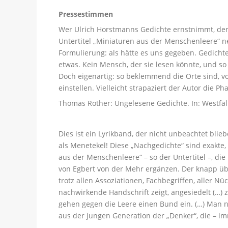
Pressestimmen
Wer Ulrich Horstmanns Gedichte ernstnimmt, de
Untertitel „Miniaturen aus der Menschenleere“ nen
Formulierung: als hätte es uns gegeben. Gedicht
etwas. Kein Mensch, der sie lesen könnte, und so
Doch eigenartig: so beklemmend die Orte sind, v
einstellen. Vielleicht strapaziert der Autor die Ph
Thomas Rother: Ungelesene Gedichte. In: Westfäl
Dies ist ein Lyrikband, der nicht unbeachtet blie
als Menetekel! Diese „Nachgedichte“ sind exakte,
aus der Menschenleere“ – so der Untertitel –, die
von Egbert von der Mehr ergänzen. Der knapp über
trotz allen Assoziationen, Fachbegriffen, aller Nü
nachwirkende Handschrift zeigt, angesiedelt (…
gehen gegen die Leere einen Bund ein. (…) Man 
aus der jungen Generation der „Denker“, die – im