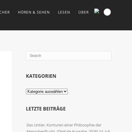
CHER
HÖREN & SEHEN
LESEN
ÜBER
KATEGORIEN
Kategorien
LETZTE BEITRÄGE
Das Untier. Konturen einer Philosophie der
Menschenflucht. (Digitale Ausgabe, 2026)
14. Juli