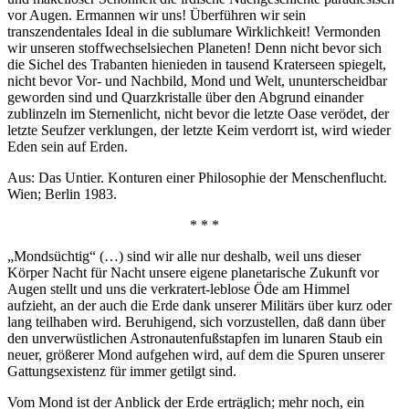
vor Augen. Ermannen wir uns! Überführen wir sein
transzendentales Ideal in die sublumare Wirklichkeit! Vermonden
wir unseren stoffwechselsiechen Planeten! Denn nicht bevor sich
die Sichel des Trabanten hienieden in tausend Kraterseen spiegelt,
nicht bevor Vor- und Nachbild, Mond und Welt, ununterscheidbar
geworden sind und Quarzkristalle über den Abgrund einander
zublinzeln im Sternenlicht, nicht bevor die letzte Oase verödet, der
letzte Seufzer verklungen, der letzte Keim verdorrt ist, wird wieder
Eden sein auf Erden.
Aus: Das Untier. Konturen einer Philosophie der Menschenflucht.
Wien; Berlin 1983.
* * *
„Mondsüchtig“ (…) sind wir alle nur deshalb, weil uns dieser
Körper Nacht für Nacht unsere eigene planetarische Zukunft vor
Augen stellt und uns die verkratert-leblose Öde am Himmel
aufzieht, an der auch die Erde dank unserer Militärs über kurz oder
lang teilhaben wird. Beruhigend, sich vorzustellen, daß dann über
den unverwüstlichen Astronautenfußstapfen im lunaren Staub ein
neuer, größerer Mond aufgehen wird, auf dem die Spuren unserer
Gattungsexistenz für immer getilgt sind.
Vom Mond ist der Anblick der Erde erträglich; mehr noch, ein