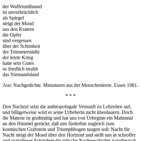
der Waffenstillstand
ist unverbrüchlich
als Spiegel
steigt der Mond
aus den Kratern
die Opfer
sind vergessen
über der Schönheit
der Trümmerstädte
der letzte Krieg
hatte sein Gutes
so friedlich strahlt
das Niemandsland
Aus: Nachgedichte. Miniaturen aus der Menschenleere. Essen 1981.
* * *
Den Nachruf setzt die anthropofugale Vernunft zu Lebzeiten auf,
und billigerweise wird er seine Urheberin nicht überdauern. Doch
die Materie ist großmütig und hat uns von Urbeginn ein Mahnmal
an den Himmel gerückt, daß uns fürderhin zugleich zum
kosmischen Grabstein und Triumphbogen taugen soll: Nacht für
Nacht steigt der Mond über den Horizont und stellt uns in schroffer
und makelloser Schönheit die irdische Nachgeschichte paradiesisch