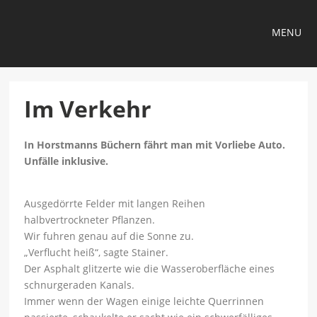
MENU
Im Verkehr
In Horstmanns Büchern fährt man mit Vorliebe Auto.
Unfälle inklusive.
Ausgedörrte Felder mit langen Reihen
halbvertrockneter Pflanzen.
Wir fuhren genau auf die Sonne zu.
„Verflucht heiß“, sagte Stainer.
Der Asphalt glitzerte wie die Wasseroberfläche eines
schnurgeraden Kanals.
Immer wenn der Wagen einige leichte Querrinnen