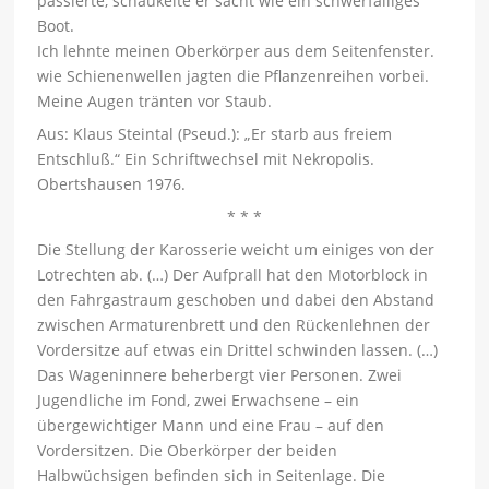
passierte, schaukelte er sacht wie ein schwerfälliges
Boot.
Ich lehnte meinen Oberkörper aus dem Seitenfenster.
wie Schienenwellen jagten die Pflanzenreihen vorbei.
Meine Augen tränten vor Staub.
Aus: Klaus Steintal (Pseud.): „Er starb aus freiem
Entschluß.“ Ein Schriftwechsel mit Nekropolis.
Obertshausen 1976.
* * *
Die Stellung der Karosserie weicht um einiges von der
Lotrechten ab. (…) Der Aufprall hat den Motorblock in
den Fahrgastraum geschoben und dabei den Abstand
zwischen Armaturenbrett und den Rückenlehnen der
Vordersitze auf etwas ein Drittel schwinden lassen. (…)
Das Wageninnere beherbergt vier Personen. Zwei
Jugendliche im Fond, zwei Erwachsene – ein
übergewichtiger Mann und eine Frau – auf den
Vordersitzen. Die Oberkörper der beiden
Halbwüchsigen befinden sich in Seitenlage. Die