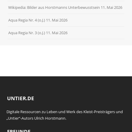
Wikipedia: Bilder aus Horstmanns Unterbewusstsein
11. Mai 2026
Aqua Regia Nr. 4 (o.J.)
11. Mai 2026
Aqua Regia Nr. 3 (o.J.)
11. Mai 2026
UNTIER.DE
Digitale Ressourcen zu Leben und Werk des Kleist-Preisträgers und
„Untier“-Autors Ulrich Horstmann.
FREUNDE