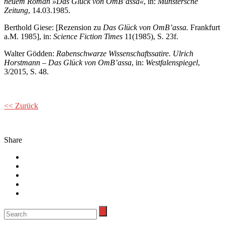
neuem Roman »Das Glück von OmB’assa«
, in:
Münstersche
Zeitung
, 14.03.1985.
Berthold Giese: [Rezension zu
Das Glück von OmB’assa.
Frankfurt
a.M. 1985], in:
Science Fiction Times
11(1985), S. 23f.
Walter Gödden:
Rabenschwarze Wissenschaftssatire. Ulrich
Horstmann – Das Glück von OmB’assa
, in:
Westfalenspiegel
,
3/2015, S. 48.
<< Zurück
Share